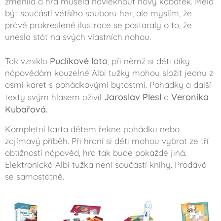
změnila a hra musela navléknout nový kabátek. Měla
být součástí většího souboru her, ale myslím, že
právě prokreslené ilustrace se postaraly o to, že
unesla stát na svých vlastních nohou.
Puclíkové loto
Tak vzniklo
, při němž si děti díky
nápovědám kouzelné Albi tužky mohou složit jednu z
osmi karet s pohádkovými bytostmi. Pohádky a další
Jaroslav Plesl
Veronika
texty svým hlasem oživil
a
Kubařová.
Kompletní karta dětem řekne pohádku nebo
zajímavý příběh. Při hraní si děti mohou vybrat ze tří
obtížností nápověd, hra tak bude pokaždé jiná.
Elektronická Albi tužka není součástí knihy. Prodává
se samostatně.