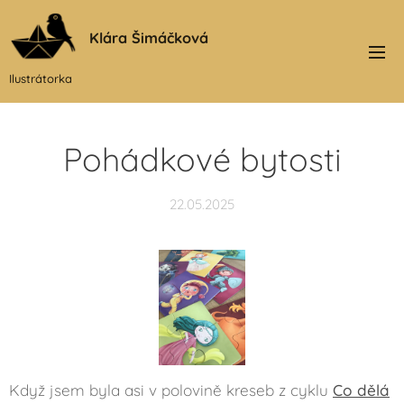
Klára Šimáčková
Ilustrátorka
Pohádkové bytosti
22.05.2025
Když jsem byla asi v polovině kreseb z cyklu
Co dělá