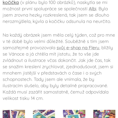
kočička
(v plánu bylo 100 obrázků), naskytla se mi
možnost první spolupráce se společností
Albi
. Byla
jsem zrovna hezky rozkreslená, tak jsem se dlouho
nerozmýšlela, kývla a kočičku odsunula na neurčito.
Na každý obrázek jsem měla celý týden, což pro mne
v té době bylo velmi důležité. Souběžně s tím jsem
samozřejmě provozovala
svůj e-shop na Fleru
, blížily
se Vánoce a já chtěla mít jistotu, že to vše jde
zvládnout a ilustrace včas dokončit. Jak jde čas, tak
se snažím kreslení zrychlovat, zjednodušovat, jsem si
mnohem jistější v představách o čase i o svých
schopnostech. Tady jsem ale vnímala, že by
ilustracím slušelo, aby byly detailně propracované.
Každá musí zazářit samostatně, čemuž odpovídala
velikost tisku 14 cm.