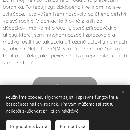
botanika. Potřebuji být obklopena květinami na své
zahrádce. Tuto vášeň jsem nasávala od útlého dětství
ve své rodině. V domácí knihovně z knih po
dědečkovi, mě velmi okouzlily staré přírodovědné
atlasy, které jsem mnohem později zpracovala a
motivy rostlin se tak zcela přirozeně objevily na mých
výrobcích. Nejoblíbenější jsou různé drobné šperky s
těmito obrázky, ale i pexesa, a tisky reprodukcí celých
stran z atlasů.
Kontakt
Používáme cookies, abychom zajistili správné fungování a
bezpečnost našich stránek. Tím vám můžeme zajistit tu
nejlepší zkušenost při jejich návštěvě.
Stránky vytvořila: Alena Hanzelková -
Marketing pro podnikání
,
Ochrana osobních údajů (GDPR)
Přijmout nezbytné
Přijmout vše