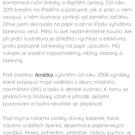
kombinace ruční kresby a digitální úpravy. Od roku
2015 kreslím na iPadPro a postupně, jak si práci v něm
osvojuji, v něm ilustrace vznikají od samého začátku.
Dříve jsem skicovala na papír a až na iPadu vytvářela
barevnou verzi. Mělo to své nezaměnitelné kouzlo. Ale
při práci ilustrátora je důležitá i rychlost a efektivita,
proto postupně od kresby na papír upouštím. Můj
rukopis je snadno rozpoznatelný, něžný, laskavý a
barevný.
Pod značkou
Amélka
vytvářím od roku 2008 výrobky,
které propojují moje vzdělání z oboru módního
návrhářství (šití) a lásku k dětské ilustraci. K tomu se
přidává můj hluboký vztah k přírodě, detailní
pozorování a touha neustále se zlepšovat.
Pod mýma rukama vznikly stovky kabelek, tisíce
náušnic a dalších šperků, desetitisíce papírenských
výrobků. Pexes, pohlednic, přáníček. Velkou pýchou je