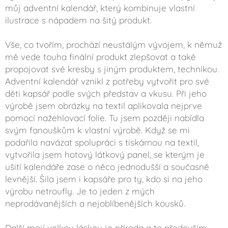
můj adventní kalendář, který kombinuje vlastní
ilustrace s nápadem na šitý produkt.
Vše, co tvořím, prochází neustálým vývojem, k němuž
mě vede touha finální produkt zlepšovat a také
propojovat své kresby s jiným produktem, technikou.
Adventní kalendář vznikl z potřeby vytvořit pro své
děti kapsář podle svých představ a vkusu. Při jeho
výrobě jsem obrázky na textil aplikovala nejprve
pomocí nažehlovací folie. Tu jsem později nabídla
svým fanouškům k vlastní výrobě. Když se mi
podařilo navázat spolupráci s tiskárnou na textil,
vytvořila jsem hotový látkový panel, se kterým je
ušití kalendáře zase o něco jednodušší a současně
levnější. Šila jsem i kapsáře pro ty, kdo si na jeho
výrobu netroufly. Je to jeden z mých
neprodávanějších a nejoblíbenějších kousků.
Další mojí velkou láskou je příroda a to především